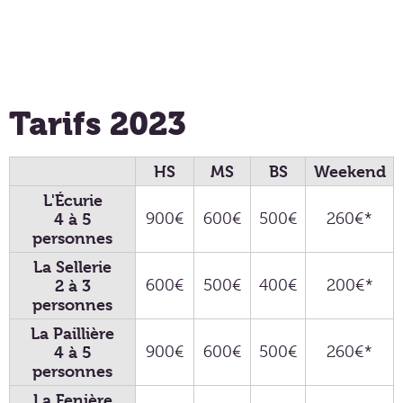
Tarifs 2023
HS
MS
BS
Weekend
L'Écurie
4 à 5
900€
600€
500€
260€*
personnes
La Sellerie
2 à 3
600€
500€
400€
200€*
personnes
La Paillière
4 à 5
900€
600€
500€
260€*
personnes
La Fenière