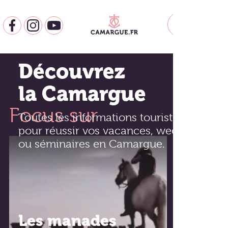
Découvrez
la Camargue
Focus sur
Toutes les informations touristiques
pour réussir vos vacances, week-end
ou séminaires en Camargue.
Les manades
Villes