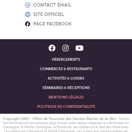
CONTACT EMAIL
SITE OFFICIEL
PAGE FACEBOOK
HÉBERGEMENTS
COMMERCES & RESTAURANTS
ACTIVITÉS & LOISIRS
SÉMINAIRES & RÉCEPTIONS
MENTIONS LÉGALES
POLITIQUE DE CONFIDENTIALITÉ
Copyright 2025 - Office de Tourisme des Saintes-Maries-de-la-Mer
- Toutes
les informations touristiques pour réussir votre séjour vacances ou séminaire en
Camargue et Petite Camargue, la Provence, les Alpilles et le Sud des Cévennes.
Les Hôtels en Camargue et Petite Camargue, Les hôtels aux Saintes-Maries de