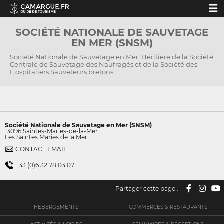
SOCIÉTÉ NATIONALE DE SAUVETAGE
EN MER (SNSM)
Société Nationale de Sauvetage en Mer. Héritière de la Société
Centrale de Sauvetage des Naufragés et de la Société des
Hospitaliers Sauveteurs bretons.
Société Nationale de Sauvetage en Mer (SNSM)
13096 Saintes-Maries-de-la-Mer
Les Saintes Maries de la Mer
CONTACT EMAIL
+33 (0)6 32 78 03 07
Partager cette page :
HÉBERGEMENTS
COMMERCES & RESTAURANTS