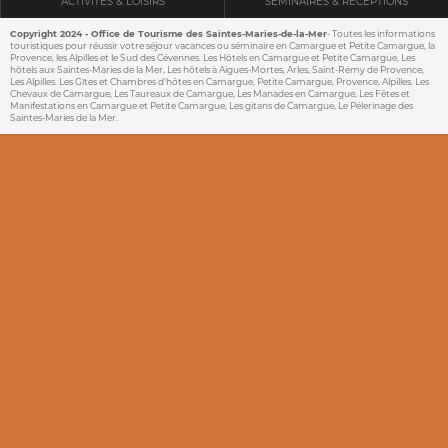
ACTIVITÉS & LOISIRS
SÉMINAIRES & RÉCEPTIONS
Copyright 2024 - Office de Tourisme des Saintes-Maries-de-la-Mer
- Toutes les informations
touristiques pour réussir votre séjour vacances ou séminaire en Camargue et Petite Camargue, la
Provence, les Alpilles et le Sud des Cévennes. Les Hôtels en Camargue et Petite Camargue, Les
hôtels aux Saintes-Maries de la Mer, Les hôtels à Aigues-Mortes, Arles, Saint-Rémy de Provence,
Les Alpilles. Les Gîtes et Chambres d'hôtes en Camargue, Petite Camargue, Provence, Alpilles. Les
Chevaux de Camargue, Les Taureaux de Camargue, Les Manades en Camargue, Les Fêtes et
Manifestations en Camargue et Petite Camargue, Les gitans de Camargue, Le Pélerinage des
Saintes-Maries de la Mer.