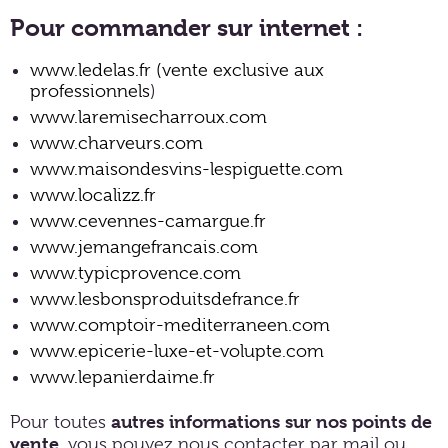
Pour commander sur internet :
www.ledelas.fr (vente exclusive aux
professionnels
)
www.laremisecharroux.com
www.charveurs.com
www.maisondesvins-lespiguette.com
www.localizz.fr
www.cevennes-camargue.fr
www.jemangefrancais.com
www.typicprovence.com
www.lesbonsproduitsdefrance.fr
www.comptoir-mediterraneen.com
www.epicerie-luxe-et-volupte.com
www.lepanierdaime.fr
autres informations sur nos points de
Pour toutes
vente
, vous pouvez nous contacter par mail ou