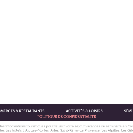
MERCES & RESTAURANTS
ACTIVITÉS & LOISIRS
SÉMI
POLITIQUE DE CONFIDENTIALITÉ
 les informations touristiques pour réussir votre séjour vacances ou séminaire en C
r, Les hôtels à Aigues-Mortes, Arles, Saint-Rémy de Provence, Les Alpilles. Les G