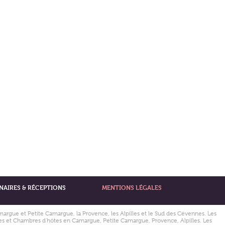
NAIRES & RÉCEPTIONS
MENTIONS LÉGALES
amargue et Petite Camargue, la Provence, les Alpilles et le Sud des Cévennes. Les
îtes et Chambres d'hôtes en Camargue, Petite Camargue, Provence, Alpilles. Les