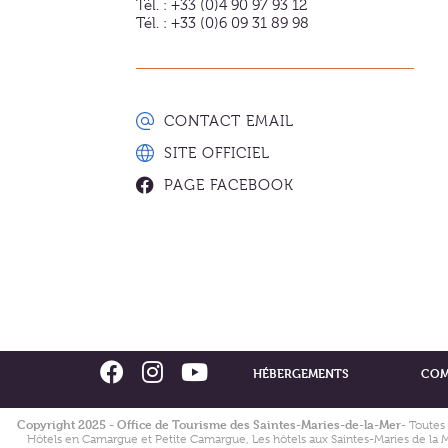
Tél. : +33 (0)4 90 97 93 12
Tél. : +33 (0)6 09 31 89 98
CONTACT EMAIL
SITE OFFICIEL
PAGE FACEBOOK
HÉBERGEMENTS
COM
Copyright 2025 - Office de Tourisme des Saintes-Maries-de-la-Mer
- Toutes
Hôtels en Camargue et Petite Camargue, Les hôtels aux Saintes-Maries de la Me