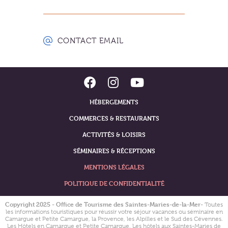
CONTACT EMAIL
HÉBERGEMENTS
COMMERCES & RESTAURANTS
ACTIVITÉS & LOISIRS
SÉMINAIRES & RÉCEPTIONS
MENTIONS LÉGALES
POLITIQUE DE CONFIDENTIALITÉ
Copyright 2025 - Office de Tourisme des Saintes-Maries-de-la-Mer
- Toutes
les informations touristiques pour réussir votre séjour vacances ou séminaire en
Camargue et Petite Camargue, la Provence, les Alpilles et le Sud des Cévennes.
Les Hôtels en Camargue et Petite Camargue, Les hôtels aux Saintes-Maries de