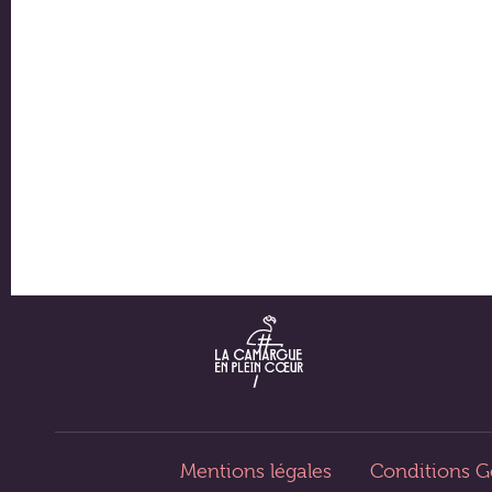
Hébergements
Restaurants et commerces
Activités et loisirs
Séminaires et réceptions
Villes et villages
Mentions légales
Conditions G