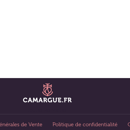
Visites et découvertes
Blog
La Camargue
L'esprit Camargue
La Camargue en plein Cœur
toutes les visites
énérales de Vente
Politique de confidentialité
C