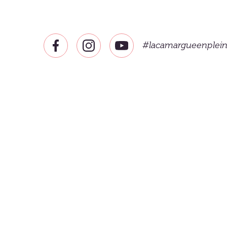
#lacamargueenplei